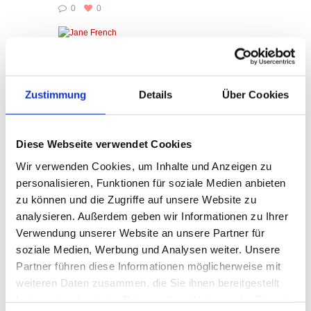
0
0
Jane French HR Manager Lorem ipsum dolor sit
amet, te duo labitur dolores. Te eos soleat equidem
menandri, duo feugait scaevola lobortis cu, ut ius
Zustimmung
Details
Über Cookies
viderer quaestio expetenda. Sale constituto
omittantur usu te, ne nostrud quaeque sit. Ea sea...
Diese Webseite verwendet Cookies
READ MORE
Wir verwenden Cookies, um Inhalte und Anzeigen zu
personalisieren, Funktionen für soziale Medien anbieten
zu können und die Zugriffe auf unsere Website zu
analysieren. Außerdem geben wir Informationen zu Ihrer
Verwendung unserer Website an unsere Partner für
soziale Medien, Werbung und Analysen weiter. Unsere
Susan McDowell
Partner führen diese Informationen möglicherweise mit
weiteren Daten zusammen, die Sie ihnen bereitgestellt
0
0
haben oder die sie im Rahmen Ihrer Nutzung der Dienste