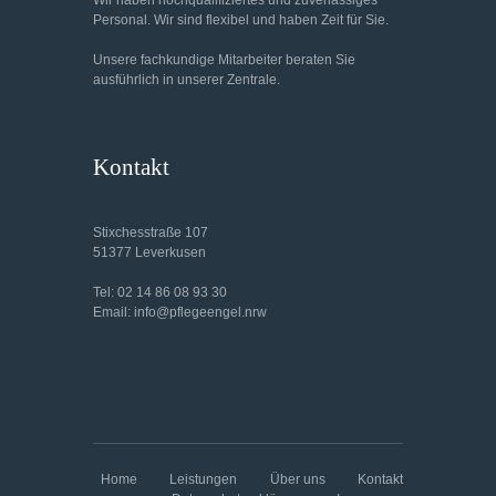
Wir haben hochqualifiziertes und zuverlässiges
Personal. Wir sind flexibel und haben Zeit für Sie.
Unsere fachkundige Mitarbeiter beraten Sie
ausführlich in unserer Zentrale.
Kontakt
Stixchesstraße 107
51377 Leverkusen
Tel: 02 14 86 08 93 30
Email: info@pflegeengel.nrw
Home
Leistungen
Über uns
Kontakt