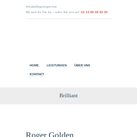
info@pflegeengel.nrw
Wir sind für Sie da – rufen Sie uns an!
02 14 86 08 93 30
HOME
LEISTUNGEN
ÜBER UNS
KONTAKT
Brilliant
Roger Golden