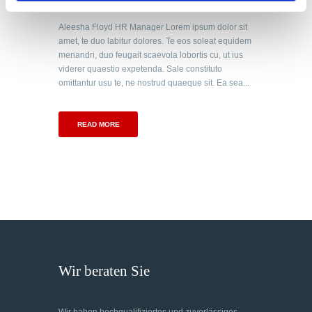
l
Aleesha Floyd HR Manager Lorem ipsum dolor sit
amet, te duo labitur dolores. Te eos soleat equidem
menandri, duo feugait scaevola lobortis cu, ut ius
viderer quaestio expetenda. Sale constituto
omittantur usu te, ne nostrud quaeque sit. Ea sea...
READ MORE
Wir beraten Sie