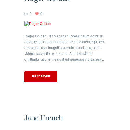
0
0
Roger Golden HR Manager Lorem ipsum dolor sit
amet, te duo labitur dolores. Te eos soleat equidem
menandri, duo feugait scaevola lobortis cu, ut ius
viderer quaestio expetenda. Sale constituto
omittantur usu te, ne nostrud quaeque sit. Ea sea...
READ MORE
Jane French