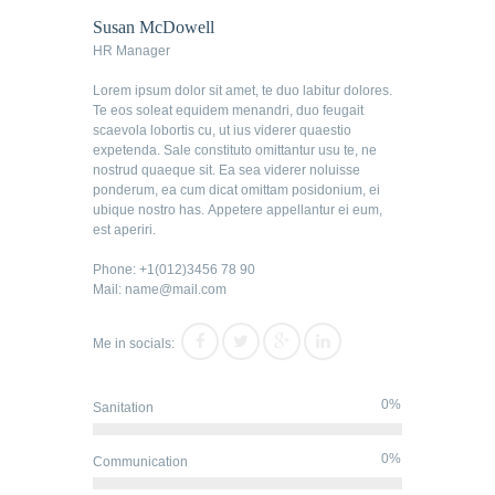
Susan McDowell
HR Manager
Lorem ipsum dolor sit amet, te duo labitur dolores.
Te eos soleat equidem menandri, duo feugait
scaevola lobortis cu, ut ius viderer quaestio
expetenda. Sale constituto omittantur usu te, ne
nostrud quaeque sit. Ea sea viderer noluisse
ponderum, ea cum dicat omittam posidonium, ei
ubique nostro has. Appetere appellantur ei eum,
est aperiri.
Phone: +1(012)3456 78 90
Mail: name@mail.com
Me in socials:
0%
Sanitation
0%
Communication