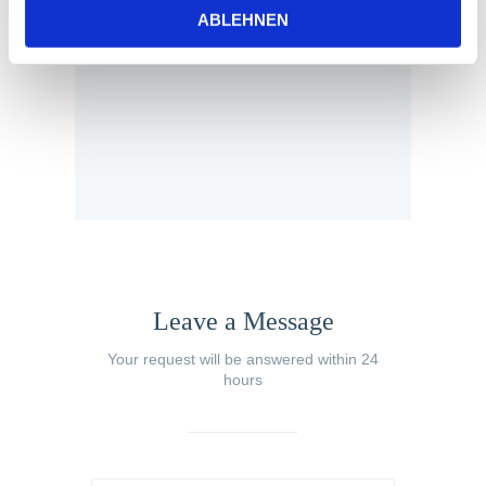
a
ABLEHNEN
h
l
Leave a Message
Your request will be answered within 24
hours