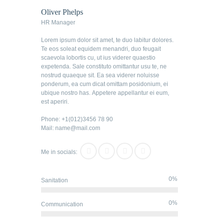
Oliver Phelps
HR Manager
Lorem ipsum dolor sit amet, te duo labitur dolores.
Te eos soleat equidem menandri, duo feugait
scaevola lobortis cu, ut ius viderer quaestio
expetenda. Sale constituto omittantur usu te, ne
nostrud quaeque sit. Ea sea viderer noluisse
ponderum, ea cum dicat omittam posidonium, ei
ubique nostro has. Appetere appellantur ei eum,
est aperiri.
Phone: +1(012)3456 78 90
Mail: name@mail.com
Me in socials:
0%
Sanitation
0%
Communication