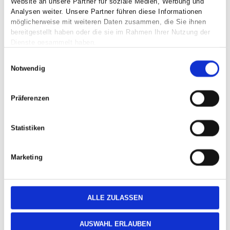
Website an unsere Partner für soziale Medien, Werbung und
Analysen weiter. Unsere Partner führen diese Informationen
möglicherweise mit weiteren Daten zusammen, die Sie ihnen
bereitgestellt haben oder die sie im Rahmen Ihrer Nutzung der
Dienste gesammelt haben.
E
Notwendig
i
n
w
Präferenzen
i
l
Statistiken
l
i
Marketing
g
u
n
g
ALLE ZULASSEN
s
Leave a Message
a
AUSWAHL ERLAUBEN