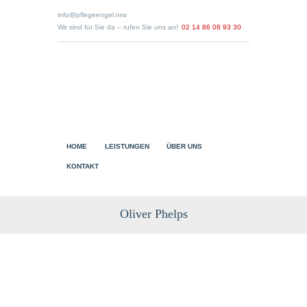
info@pflegeengel.nrw
Wir sind für Sie da – rufen Sie uns an!
02 14 86 08 93 30
HOME
LEISTUNGEN
ÜBER UNS
KONTAKT
Oliver Phelps