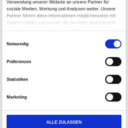
Verwendung unserer Website an unsere Partner für
soziale Medien, Werbung und Analysen weiter. Unsere
Partner führen diese Informationen möglicherweise mit
weiteren Daten zusammen, die Sie ihnen bereitgestellt
haben oder die sie im Rahmen Ihrer Nutzung der Dienste
gesammelt haben.
Häusliche Pflege
E
Notwendig
i
n
w
Präferenzen
i
l
l
Statistiken
i
Behandlungspflege
g
Marketing
u
n
g
Grundpflege
s
ALLE ZULASSEN
a